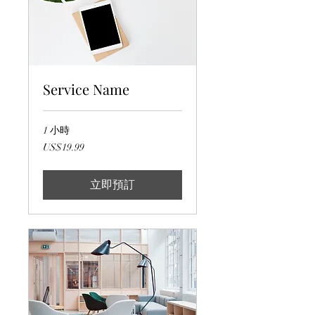
Service Name
1 小時
19.99
US$19.99
美
元
立即預訂