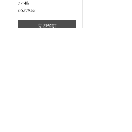
1 小時
19.99
US$19.99
美
元
立即預訂
Service Name
1 小時
19.99
US$19.99
美
元