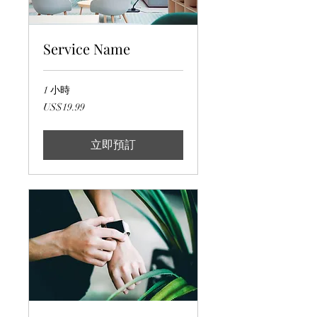
Service Name
1 小時
19.99
US$19.99
美
元
立即預訂